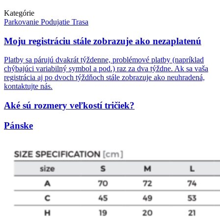
Kategórie
Parkovanie
Podujatie
Trasa
Moju registráciu stále zobrazuje ako nezaplatenú
Platby sa párujú dvakrát týždenne, problémové platby (napríklad
chýbajúci variabilný symbol a pod.) raz za dva týždne. Ak sa vaša
registrácia aj po dvoch týždňoch stále zobrazuje ako neuhradená,
kontaktujte nás.
Aké sú rozmery veľkostí tričiek?
Pánske