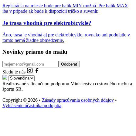
Registrácia na mieste bude pre balík MIN možná. Pre balík MAX
iba v prípade ak bude k dispozícii tričko a suvenír.
Je trasa vhodná pre elektrobicykle?
Áno, trasa je vhodná aj pre elektrobicykle, rovnako ani podujatie v
tomto nemá žiadne obmedzenie.
Novinky priamo do mailu
Odoberať
Sledujte nás
Realizované s finančnou podporou Ministerstva cestovného ruchu a
športu SR.
Copyright © 2026 •
Zásady spracúvania osobných údajov
•
Vyhlásenie účastníka podujatia