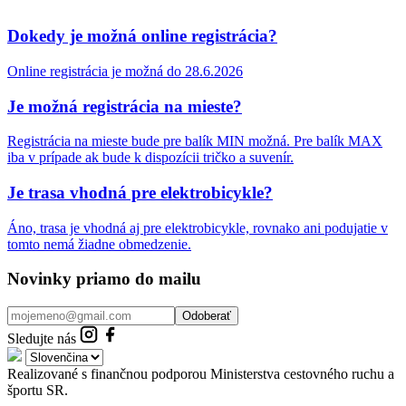
Dokedy je možná online registrácia?
Online registrácia je možná do 28.6.2026
Je možná registrácia na mieste?
Registrácia na mieste bude pre balík MIN možná. Pre balík MAX
iba v prípade ak bude k dispozícii tričko a suvenír.
Je trasa vhodná pre elektrobicykle?
Áno, trasa je vhodná aj pre elektrobicykle, rovnako ani podujatie v
tomto nemá žiadne obmedzenie.
Novinky priamo do mailu
Odoberať
Sledujte nás
Realizované s finančnou podporou Ministerstva cestovného ruchu a
športu SR.