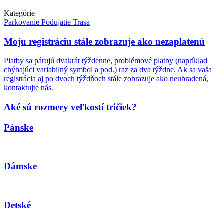
Kategórie
Parkovanie
Podujatie
Trasa
Moju registráciu stále zobrazuje ako nezaplatenú
Platby sa párujú dvakrát týždenne, problémové platby (napríklad
chýbajúci variabilný symbol a pod.) raz za dva týždne. Ak sa vaša
registrácia aj po dvoch týždňoch stále zobrazuje ako neuhradená,
kontaktujte nás.
Aké sú rozmery veľkostí tričiek?
Pánske
Dámske
Detské